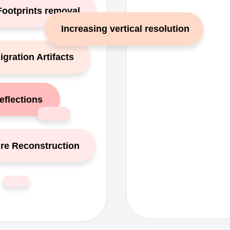
Footprints removal
Increasing vertical resolution
gration Artifacts
flections
ure Reconstruction