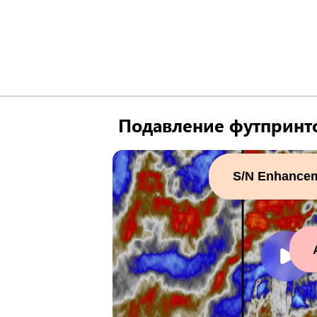
Подавление футпринт
S/N Enhance