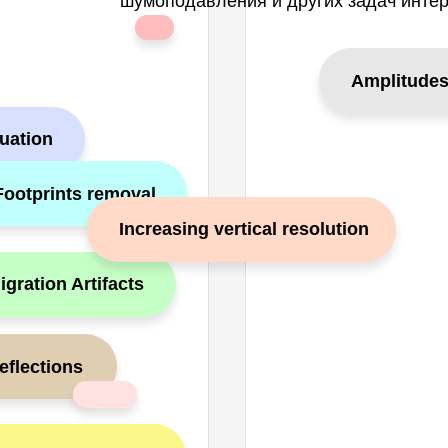
шумоподавления и других задач интер
Amplitudes
uation
Footprints removal
Increasing vertical resolution
gration Artifacts
flections