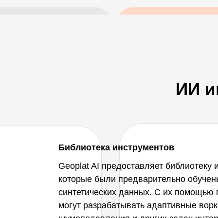
Increasing vertical r
mplitudes preservation
ИИ и
Библиотека инструментов
Geoplat AI предоставляет библиотеку 
которые были предварительно обучен
синтетических данных. С их помощью 
могут разрабатывать адаптивные вор