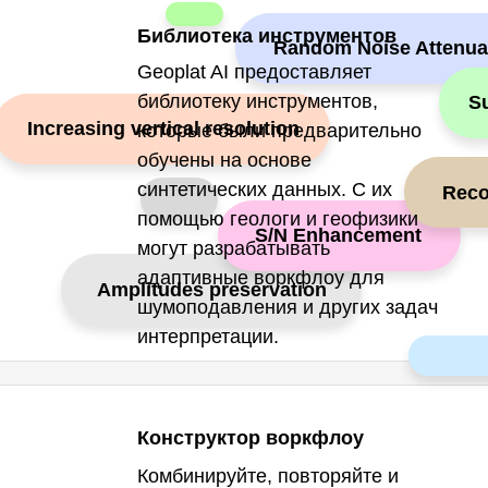
Библиотека инструментов
Random Noise Attenua
Geoplat AI предоставляет
библиотеку инструментов,
Su
Increasing vertical resolution
которые были предварительно
обучены на основе
синтетических данных. С их
Reco
помощью геологи и геофизики
S/N Enhancement
могут разрабатывать
адаптивные воркфлоу для
Amplitudes preservation
шумоподавления и других задач
интерпретации.
Конструктор воркфлоу
Комбинируйте, повторяйте и