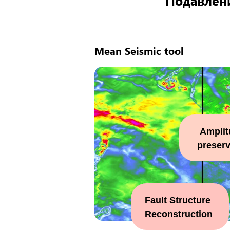
Подавлени
Mean Seismic tool
Amplit
preserv
Fault Structure
Reconstruction