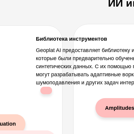
ИИ и
Increasing vertical r
mplitudes preservation
Библиотека инструментов
Geoplat AI предоставляет библиотеку 
которые были предварительно обучен
синтетических данных. С их помощью 
могут разрабатывать адаптивные вор
шумоподавления и других задач интер
Amplitudes
uation