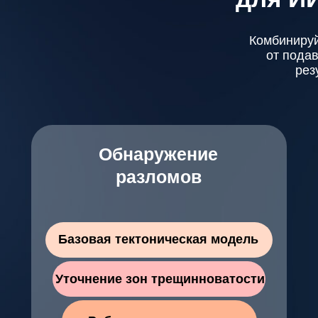
Комбинируй
от пода
рез
Обнаружение
Contact Us
разломов
Базовая тектоническая модель
Уточнение зон трещинноватости