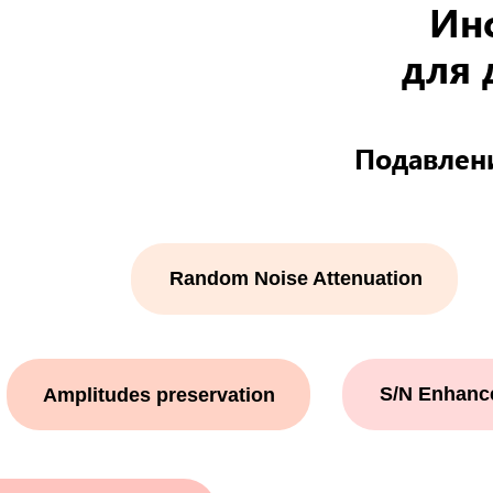
Ин
для 
Подавлени
Random Noise Attenuation
S/N Enhanc
Amplitudes preservation